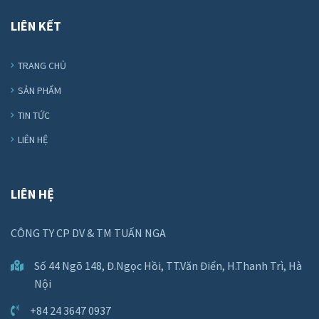
LIÊN KẾT
TRANG CHỦ
SẢN PHẨM
TIN TỨC
LIÊN HỆ
LIÊN HỆ
CÔNG TY CP DV & TM TUẤN NGA
Số 44 Ngõ 148, Đ.Ngọc Hồi, TT.Văn Điển, H.Thanh Trì, Hà
Nội
+84 24 3647 0937