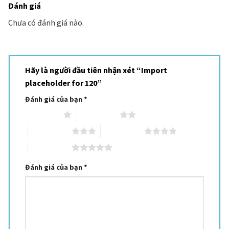
Đánh giá
Chưa có đánh giá nào.
Hãy là người đầu tiên nhận xét “Import
placeholder for 120”
Đánh giá của bạn
*
1 trên 5 sao
2 trên 5 sao
3 trên 5 sao
4 trên 5 sao
5 trên 5 sao
Đánh giá của bạn
*